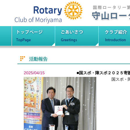
守山ロータリーク
トップページ
ごあいさつ
クラブ紹
活動報告
2025/04/15
■国スポ・障スポ２０２５寄
国スポ・