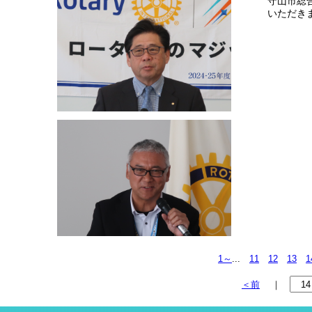
守山市総
いただき
1～
...
11
12
13
1
＜前
｜