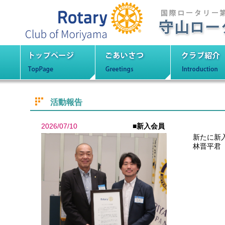
守山ロータリーク
トップページ
ごあいさつ
クラブ紹
活動報告
2026/07/10
■新入会員
新たに新
林晋平君