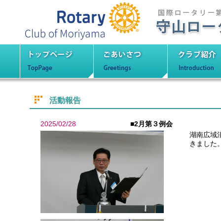
守山ロータリーク
トップページ
ごあいさつ
クラブ紹
活動報告
2025/02/28
■2月第３例会
湖南広域
きました