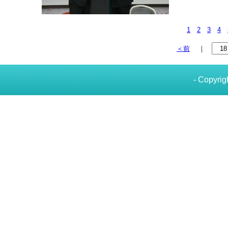
1
2
3
4
＜前
｜
- Copyrig