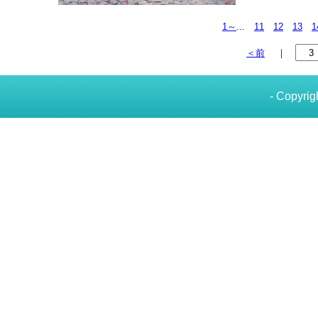
1～
...
11
12
13
1
＜前
｜
- Copyrig