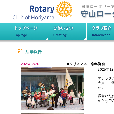
守山ロータリーク
トップページ
ごあいさつ
クラブ紹
活動報告
2025/12/26
■クリスマス・忘年例会
2025年
マジック
会員、ご
た。
設営いた
がとうご