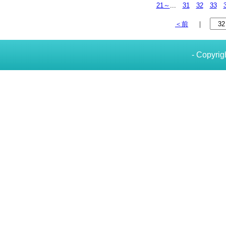
21～
...
31
32
33
＜前
｜
- Copyrig