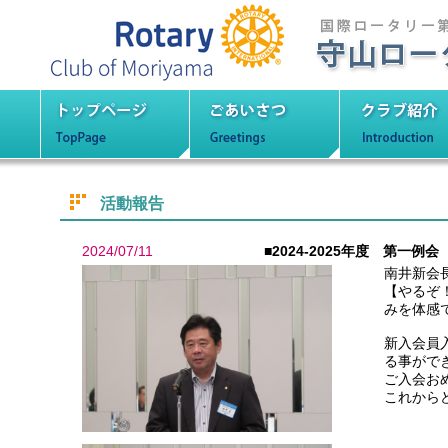
守山ロータリーク
トップページ
ごあいさつ
クラブ紹
活動報告
2024/07/11
■2024-2025年度 第一例会
南井新会
【やるぞ
みを体感
新入会員
る事がで
ご入会お
これから