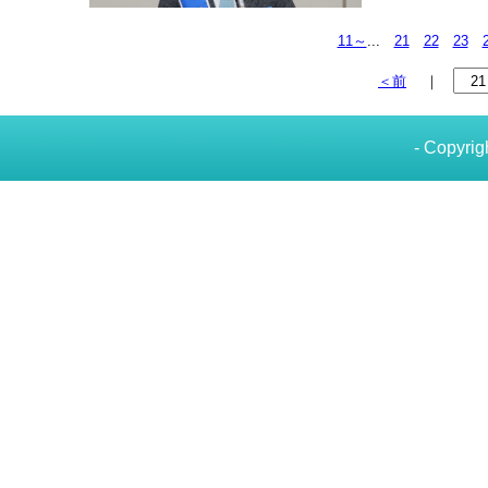
11～
...
21
22
23
＜前
｜
- Copyrig