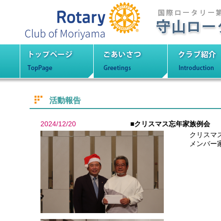
守山ロータリーク
トップページ
ごあいさつ
クラブ紹
活動報告
2024/12/20
■クリスマス忘年家族例会
クリスマ
メンバー