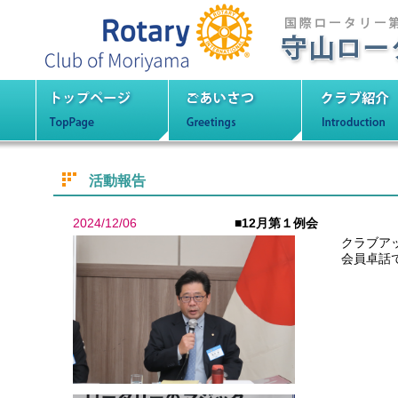
守山ロータリーク
トップページ
ごあいさつ
クラブ紹
活動報告
2024/12/06
■12月第１例会
クラブア
会員卓話