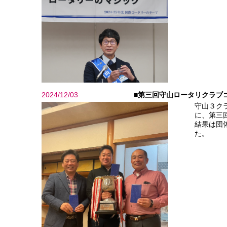
2024/12/03
■第三回守山ロータリクラブ
守山３ク
に、第三
結果は団
た。