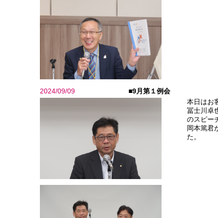
2024/09/09
■9月第１例会
本日はお
冨士川卓
のスピー
岡本篤君
た。