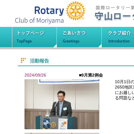
守山ロータリーク
トップページ
ごあいさつ
クラブ紹
活動報告
2024/09/26
■9月第2例会
10月1
2650地
にお越し
る問題な