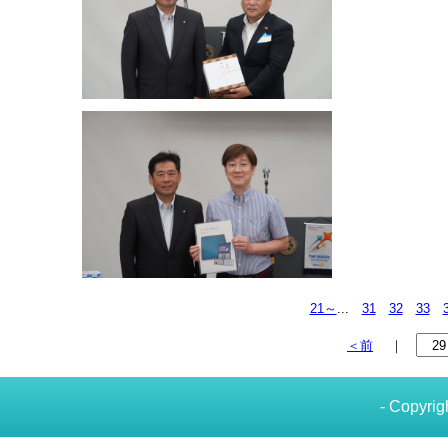
21～
...
31
32
33
＜前
｜
- Copyrig