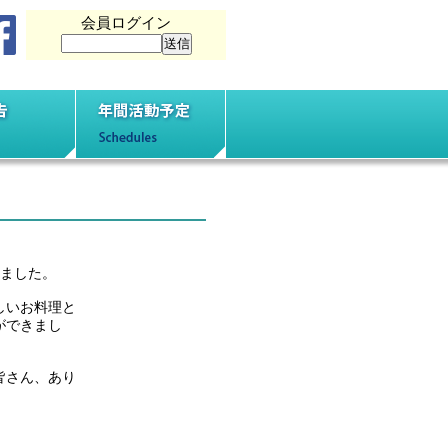
会員ログイン
動報告
年間活動予定
れました。
しいお料理と
ができまし
皆さん、あり