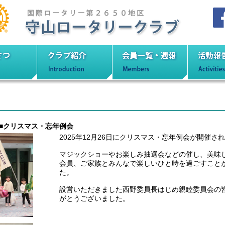
ロータリークラブ
いさつ
クラブ紹介
会員一覧・週報
活
■クリスマス・忘年例会
2025年12月26日にクリスマス・忘年例会が開催さ
マジックショーやお楽しみ抽選会などの催し、美味
会員、ご家族とみんなで楽しいひと時を過ごすこと
た。
設営いただきました西野委員長はじめ親睦委員会の
がとうございました。