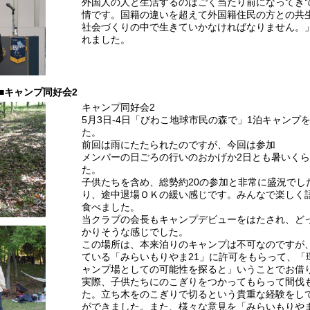
外国人の人と生活するのはごく当たり前になってき
情です。国籍の違いを超えて外国籍住民の方との共
社会づくりの中で生きていかなければなりません。
れました。
■キャンプ同好会2
キャンプ同好会2
5月3日-4日「びわこ地球市民の森で」1泊キャンプ
た。
前回は雨にたたられたのですが、今回は参加
メンバーの日ごろの行いのおかげか2日とも暑いく
た。
子供たちを含め、総勢約20の参加と非常に盛況でし
り、途中退場ＯＫの緩い感じです。みんなで楽しく
食べました。
当クラブの会長もキャンプデビューをはたされ、ど
かりそうな感じでした。
この場所は、本来泊りのキャンプは不可なのですが
ている「みらいもりやま21」に許可をもらって、「
ャンプ場としての可能性を探ると」いうことでお借
実際、子供たちにのこぎりをつかってもらって間伐
た。立ち木をのこぎりで切るという貴重な経験をし
ができました。また、様々な意見を「みらいもりやま