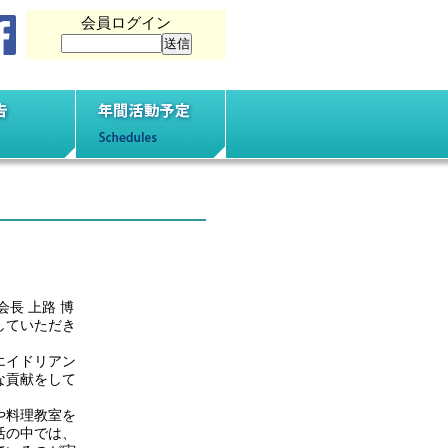
会員ログイン
動報告
年間活動予定
長 上路 博
していただき
エイドリアン
な貢献をして
や料理教室を
活の中では、