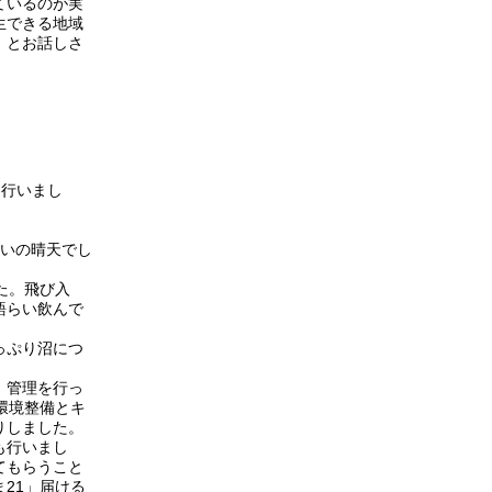
ているのが実
生できる地域
」とお話しさ
を行いまし
らいの晴天でし
た。飛び入
語らい飲んで
っぷり沼につ
、管理を行っ
環境整備とキ
りしました。
も行いまし
てもらうこと
21」届ける