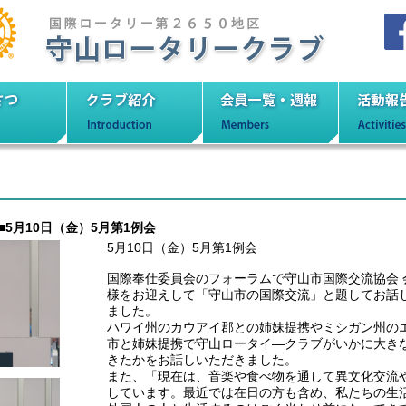
ロータリークラブ
いさつ
クラブ紹介
会員一覧・週報
活
■5月10日（金）5月第1例会
5月10日（金）5月第1例会
国際奉仕委員会のフォーラムで守山市国際交流協会 会
様をお迎えして「守山市の国際交流」と題してお話
ました。
ハワイ州のカウアイ郡との姉妹提携やミシガン州の
市と姉妹提携で守山ロータイ―クラブがいかに大き
きたかをお話しいただきました。
また、「現在は、音楽や食べ物を通して異文化交流
しています。最近では在日の方も含め、私たちの生