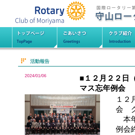
守山ロータリーク
トップページ
ごあいさつ
クラブ紹
活動報告
2024/01/06
■１２月２２日
マス忘年例会
１２
会 
本年
例会