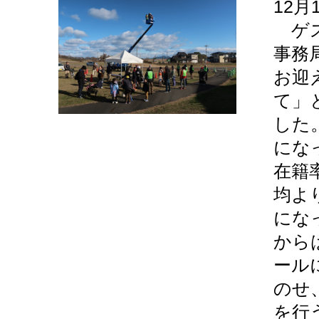
12月
ゲス
事務
お迎
て」
した
にな
在籍
均よ
にな
から
ール
のせ
を行