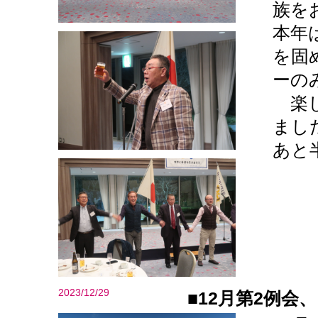
族を
本年
を固
ーの
楽し
まし
あと
2023/12/29
■12月第2例