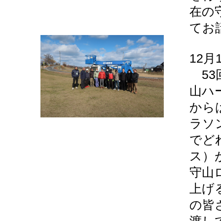
在の
てお
12月
53
山ハ
から
ラソ
でど
ス）
守山
上げ
の皆