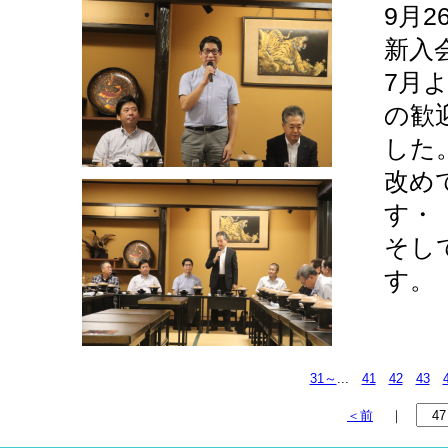
9月2
新入
7月
の歓
した
改め
す・
そし
す。
31～
...
41
42
43
＜前
｜