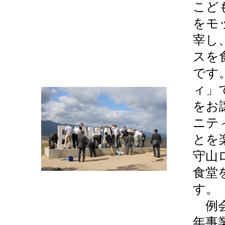
こど
をモ
宰し
スを
です
ィ」
をお
ニテ
とを
守山
食堂
す。
例会
年事