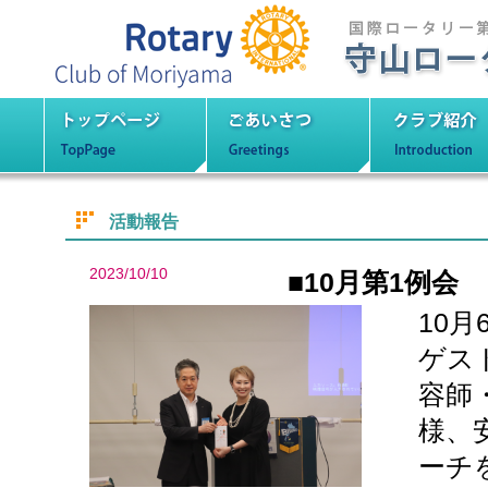
守山ロータリーク
トップページ
ごあいさつ
クラブ紹
活動報告
2023/10/10
■10月第1例会
10月
ゲス
容師
様、
ーチ