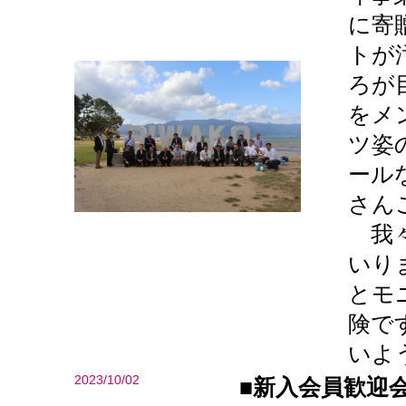
に寄
トが
ろが
をメ
ツ姿
ール
さん
我々
いり
とモ
険で
いよ
2023/10/02
■新入会員歓迎