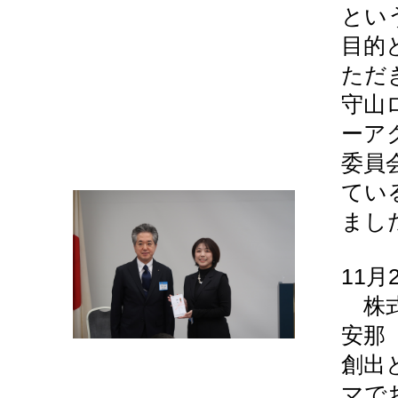
とい
目的
ただ
守山
ーア
委員
てい
まし
11月
株式
安那
創出
マで