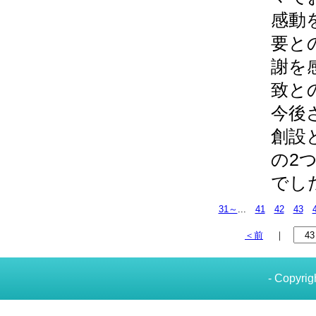
感動
要と
謝を
致と
今後
創設
の2
でし
31～
...
41
42
43
＜前
｜
- Copyrig