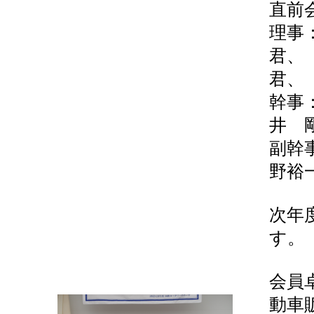
直前
理事
君、
君、
幹事
井 
副幹
野裕
次年
す。
会員
動車