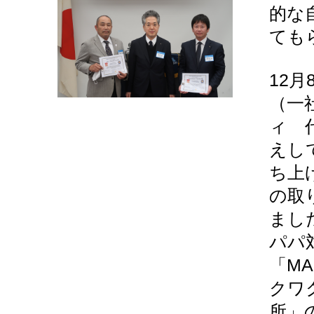
的な
ても
12月
（一
ィ 
えし
ち上
の取
まし
パパ
「M
クワ
所」