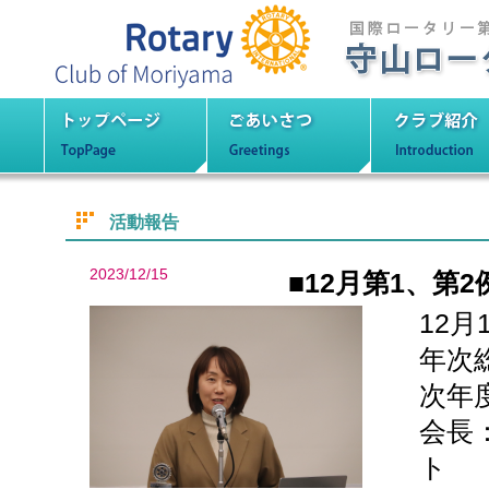
守山ロータリーク
トップページ
ごあいさつ
クラブ紹
活動報告
2023/12/15
■12月第1、第2
12月
年次
次年
会長
ト 