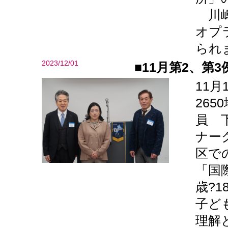
川嶋
オプ
られ
2023/12/01
■11月第2、第3
11月
26
員 
ナー
区で
「国
歳?
子ど
理解