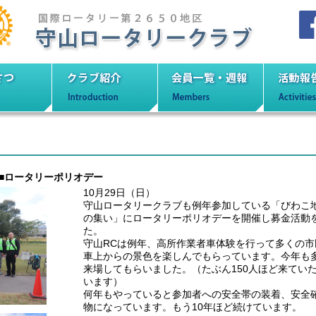
ロータリークラブ
いさつ
クラブ紹介
会員一覧・週報
活
■ロータリーポリオデー
10月29日（日）
守山ロータリークラブも例年参加している「びわこ
の集い」にロータリーポリオデーを開催し募金活動
た。
守山RCは例年、高所作業者車体験を行って多くの市
車上からの景色を楽しんでもらっています。今年も
来場してもらいました。（たぶん150人ほど来てい
います）
何年もやっていると参加者への安全帯の装着、安全
物になっています。もう10年ほど続けています。