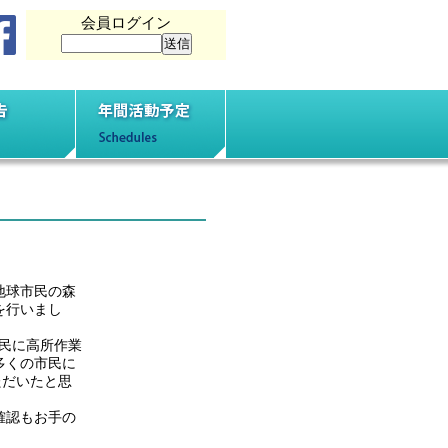
会員ログイン
動報告
年間活動予定
地球市民の森
を行いまし
民に高所作業
多くの市民に
ただいたと思
確認もお手の